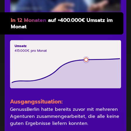
In 12 Monaten
auf +400.000€ Umsatz im
Monat
Umsatz
415.000€ pro Monat
Ausgangssituation:
GenussBerlin hatte bereits zuvor mit mehreren
Agenturen zusammengearbeitet, die alle keine
guten Ergebnisse liefern konnten.